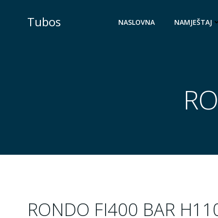
Skip
to
Tubos
NASLOVNA
NAMJEŠTAJ
content
RO
RONDO FI400 BAR H11